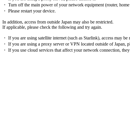
・ Turn off the main power of your network equipment (router, home ga
・ Please restart your device.
In addition, access from outside Japan may also be restricted.
If applicable, please check the following and try again.
・ If you are using satellite internet (such as Starlink), access may be
・ If you are using a proxy server or VPN located outside of Japan, ple
・ If you use cloud services that affect your network connection, they