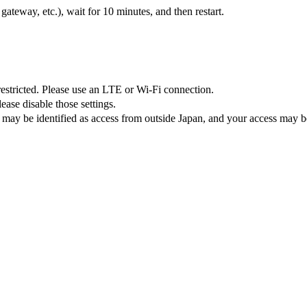
teway, etc.), wait for 10 minutes, and then restart.
 restricted. Please use an LTE or Wi-Fi connection.
ase disable those settings.
 may be identified as access from outside Japan, and your access may be