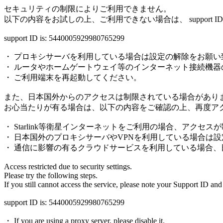
セキュリティの制限によりご利用できません。
以下の内容をお試しの上、ご利用できない場合は、 support
support ID is: 5440005929980765299
・ プロキシサーバを利用している場合は設定の解除をお願い
・ ルータやホームゲートウェイ等のインターネット接続機器
・ ご利用端末を再起動してください。
また、日本国外からのアクセスは制限されている場合があり
お心当たりが有る場合は、以下の内容をご確認の上、再度ア
・ Starlink等衛星インターネットをご利用の場合、アクセ
・ 日本国外のプロキシサーバやVPNを利用している場合は
・ 通信に影響の有るクラウドサービスを利用している場合
Access restricted due to security settings.
Please try the following steps.
If you still cannot access the service, please note your Support ID and
support ID is: 5440005929980765299
・ If you are using a proxy server, please disable it.