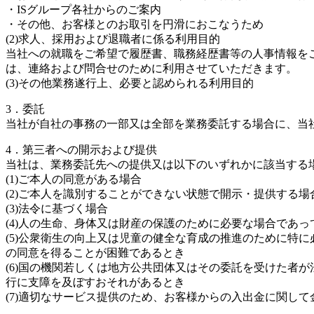
・ISグループ各社からのご案内
・その他、お客様とのお取引を円滑におこなうため
(2)求人、採用および退職者に係る利用目的
当社への就職をご希望で履歴書、職務経歴書等の人事情報を
は、連絡および問合せのために利用させていただきます。
(3)その他業務遂行上、必要と認められる利用目的
3．委託
当社が自社の事務の一部又は全部を業務委託する場合に、当
4．第三者への開示および提供
当社は、業務委託先への提供又は以下のいずれかに該当する
(1)ご本人の同意がある場合
(2)ご本人を識別することができない状態で開示・提供する場
(3)法令に基づく場合
(4)人の生命、身体又は財産の保護のために必要な場合であ
(5)公衆衛生の向上又は児童の健全な育成の推進のために特
の同意を得ることが困難であるとき
(6)国の機関若しくは地方公共団体又はその委託を受けた者
行に支障を及ぼすおそれがあるとき
(7)適切なサービス提供のため、お客様からの入出金に関し