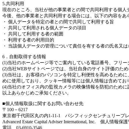
5.共同利用
現在のところ、当社が他の事業者との間で共同利用する個人
今後、他の事業者と共同利用する場合には、以下の内容をあ
・ 個人データを特定の者との間で共同して利用する旨
・ 共同して利用される個人データの項目
・ 共同して利用する者の範囲
・ 利用する者の利用目的
・ 当該個人データの管理について責任を有する者の氏名又は
6．自動取得する情報
(1)当社のホームページ等でご案内している電話番号、フリ
(2)当社WEBサイトページでは、当社自身のサイト評価のた
(3)当社は、お客様のパソコンを特定し利便性を高めるために
めに使用しており、クッキー情報等には個人情報は含めてお
(4)当社のオフィス内の監視カメラの映像情報を防犯のため
以上あらかじめご承知ください。
■個人情報取扱に関するお問い合わせ先
〒100－6217
東京都千代田区丸の内1-11-1
パシフィックセンチュリープレ
Advanced Estate Capital Adviser International, Inc. 個
電話 03-6910-3546