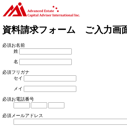
資料請求フォーム ご入力画
必須
お名前
姓
名
必須
フリガナ
セイ
メイ
必須
お電話番号
必須
メールアドレス