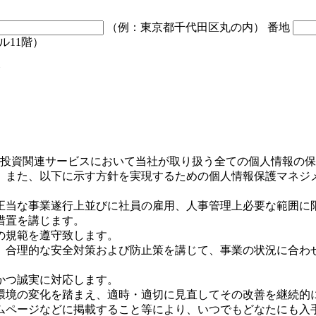
（例：東京都千代田区丸の内）
番地
ル11階）
む
ational, Inc. は、米国不動産投資関連サービスにおいて当社が取り
。また、以下に示す方針を実現するための個人情報保護マネジ
正当な事業遂行上並びに社員の雇用、人事管理上必要な範囲に
措置を講じます。
の規範を遵守致します。
、合理的な安全対策および防止策を講じて、事業の状況に合わ
かつ誠実に対応します。
環境の変化を踏まえ、適時・適切に見直してその改善を継続的
ムページなどに掲載すること等により、いつでもどなたにも入